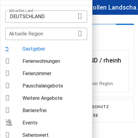
Wo leckere Weine in reizvollen Landschaften w
Aktuelles Land
.DEUTSCHLAND
Gastgeber
Aktuelle Region
in .DEUTSCHLAND / rheinhessen
Gastgeber
Gastgeber in .DEUTSCHLAND / rheinh
Ferienwohnungen
essen
Ferienzimmer
Es gibt leider noch keine Anbieter in dieser Region.
Pauschalangebote
Weitere Angebote
IMPRESSUM
AGB
DATENSCHUTZ
Barrierefrei
FÜR GASTGEBER
PRESSE
Events
Sehenswert