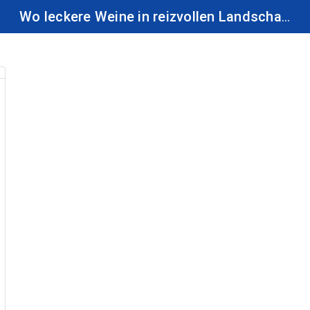
Sidebar
Wo leckere Weine in reizvollen Landschaften wachsen, lassen sich unvergessliche Urlaubstage verbringen.